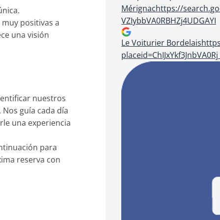
Mérignac
https://search.g
única.
VZIybbVA0RBHZj4UDGAYI
 muy positivas a
ece una visión
Le Voiturier Bordelais
http
placeid=ChIJxYkf3JnbVA0
entificar nuestros
 Nos guía cada día
arle una experiencia
ntinuación para
óxima reserva con