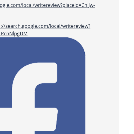
oogle.com/local/writereview?placeid=ChIJw-
s://search.google.com/local/writereview?
Rj_RcnNlpgDM