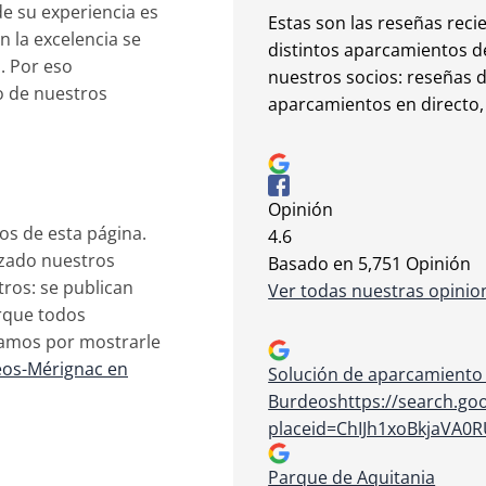
de su experiencia es
Estas son las reseñas rec
 la excelencia se
distintos aparcamientos de
. Por eso
nuestros socios: reseñas d
o de nuestros
aparcamientos en directo,
Opinión
os de esta página.
4.6
izado nuestros
Basado en
5,751
Opinión
tros: se publican
Ver todas nuestras opinio
orque todos
zamos por mostrarle
eos-Mérignac en
Solución de aparcamiento 
Burdeos
https://search.go
placeid=ChIJh1xoBkjaVA0
Parque de Aquitania