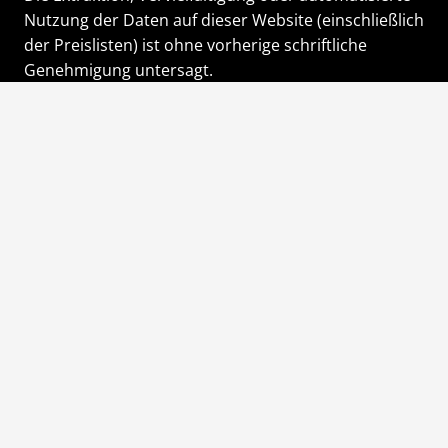
Nutzung der Daten auf dieser Website (einschließlich
der Preislisten) ist ohne vorherige schriftliche
Genehmigung untersagt.
Gemäß dem Code de la Propriété Intellectuelle und
dem sui generis-Recht der Datenbanken,
jede Extraktion, Wiederverwendung oder
Vervielfältigung der Daten ist untersagt.
Jede Vervielfältigung, Darstellung, Extraktion oder
Wiederverwendung der Inhalte und Daten dieser
Website ist ohne vorherige Genehmigung
strengstens untersagt.
Die Fotos auf der Website sind größtenteils echt, aber
nicht vertraglich bindend.
Zur Information: Unser Unternehmen ist nicht mit dem
Flughafen oder seinen offiziellen Stellen verbunden.
Alle Rechte vorbehalten 2016 – 2026