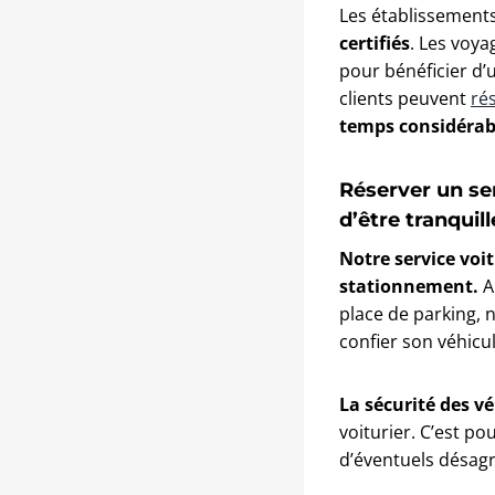
Les établissement
certifiés
. Les voy
pour bénéficier d
clients peuvent
rés
temps considérab
Réserver un se
d’être tranquill
Notre service voit
stationnement.
A
place de parking, 
confier son véhicul
La sécurité des v
voiturier. C’est po
d’éventuels désagr