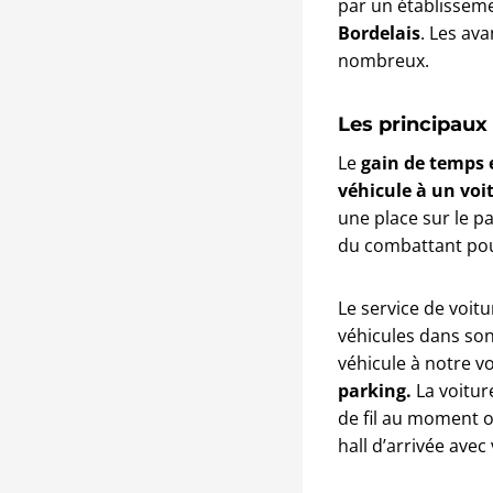
par un établisse
Bordelais
. Les av
nombreux.
Les principaux
Le
gain de temps 
véhicule à un voi
une place sur le p
du combattant pour
Le service de voit
véhicules dans so
véhicule à notre
vo
parking.
La voitur
de fil au moment o
hall d’arrivée avec