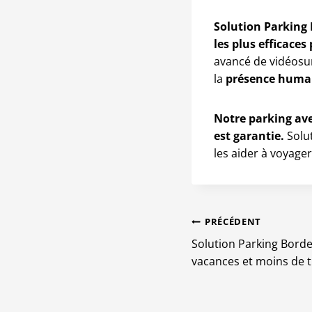
Solution Parking 
les plus efficace
avancé de vidéosur
la
présence humai
Notre parking avec
est garantie.
Solut
les aider à voyager
Navigation
PRÉCÉDENT
de
Solution Parking Borde
vacances et moins de t
l’article