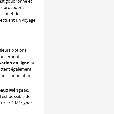
 est goudronné et
us procédons
lient et de
ffectuent un voyage
sieurs options
 concernent
ation en ligne
ou
ettent également
rance annulation.
deaux Mérignac
.
l est possible de
turier à Mérignac