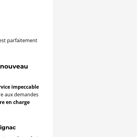
est parfaitement
e nouveau
rvice impeccable
dre aux demandes
re en charge
rignac