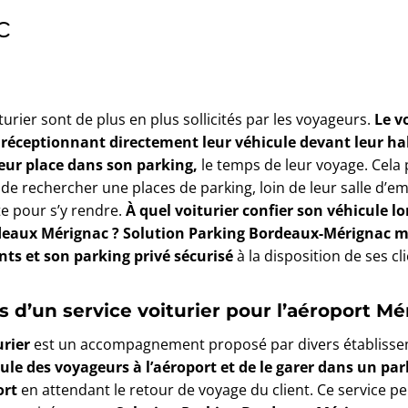
c
turier sont de plus en plus sollicités par les voyageurs.
Le v
 réceptionnant directement leur véhicule devant leur hal
leur place dans son parking,
le temps de leur voyage. Cela
 de rechercher une places de parking, loin de leur salle d
e pour s’y rendre.
À quel voiturier confier son véhicule lo
deaux Mérignac ?
Solution Parking Bordeaux-Mérignac me
nts
et son parking privé sécurisé
à la disposition de ses cl
 d’un service voiturier
pour l’aéroport
Mé
urier
est un accompagnement proposé par divers établisseme
cule des voyageurs à l’aéroport et de le garer dans un par
ort
en attendant le retour de voyage du client. Ce service p