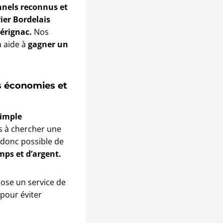
nnels reconnus et
ier Bordelais
érignac.
Nos
a aide à
gagner un
es économies et
simple
s à chercher une
t donc possible de
mps et d’argent.
ose un service de
 pour éviter