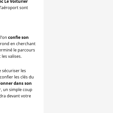
ec
Le Voiturier
l’aéroport sont
 l’on
confie son
n rond en cherchant
Terminé le parcours
les valises.
 sécuriser les
confier les clés du
tionner dans son
r, un simple coup
dra devant votre