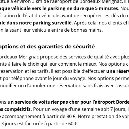
situé à environ 3 km de l’aéroport de Bordeaux Mérignac. Il
haque véhicule vers le parking ne dure que 5 minutes
. No
ication de l’état du véhicule avant de récupérer les clés du c
ule dans notre parking surveillé.
Après cela, nos clients e
en laissant leur véhicule entre de bonnes mains.
options et des garanties de sécurité
ordeaux-Mérignac propose des services de qualité avec plu
nts à faire le choix qui leur convient le mieux. Nos options
servation et les tarifs. Il est possible d’effectuer
une réserv
t par téléphone avant le jour du voyage. Nos options perm
odifier ou d’annuler une réservation sans frais avec l’assu
rons
un service de voiturier pas cher pour l’aéroport Bor
ès compétitifs.
Pour un voyage d’une semaine soit 7 jours, i
e accompagnement à partir de 80 €. Notre prestation de voi
 jours est facturée à partir de 60 €.