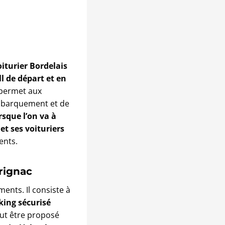
oiturier Bordelais
l de départ et en
 permet aux
’embarquement et de
rsque l’on va à
t ses voituriers
ients.
rignac
nts. Il consiste à
king sécurisé
eut être proposé